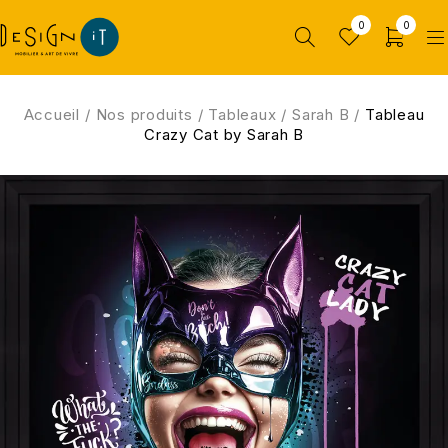
0
0
Accueil
/
Nos produits
/
Tableaux
/
Sarah B
/
Tableau
Crazy Cat by Sarah B