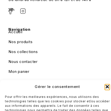
18h
Navigation
Accueil
Nos produits
Nos collections
Nous contacter
Mon panier
Gérer le consentement
Liens utiles
Mentions légales
Pour offrir les meilleures expériences, nous utilisons des
Conditions générales de ventes
technologies telles que les cookies pour stocker et/ou accéder
aux informations des appareils. Le fait de consentir à ces
technologies nous permettra de traiter des données telles que