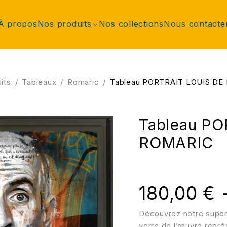
À propos
Nos produits
Nos collections
Nous contacte
its
/
Tableaux
/
Romaric
/
Tableau PORTRAIT LOUIS DE
Tableau PO
ROMARIC
180,00
€
Découvrez notre super
verre de l’œuvre repré