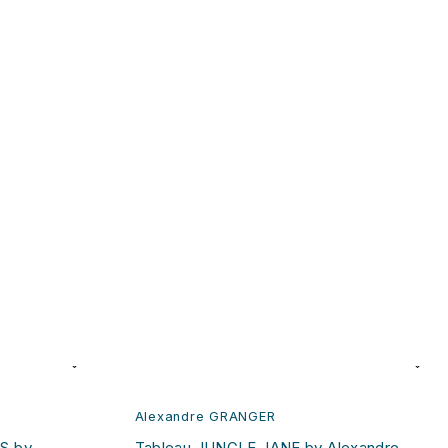
Alexandre GRANGER
S by
Tableau JUNGLE JANE by Alexandre