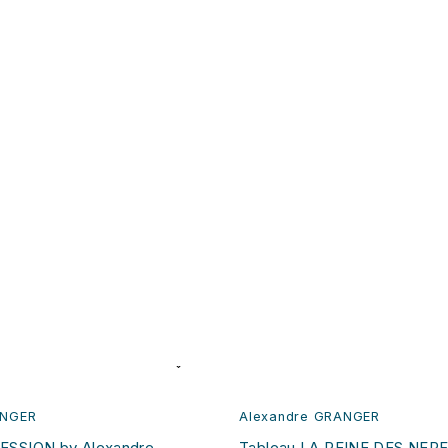
ANGER
Alexandre GRANGER
ESSION by Alexandre
Tableau LA REINE DES NERF