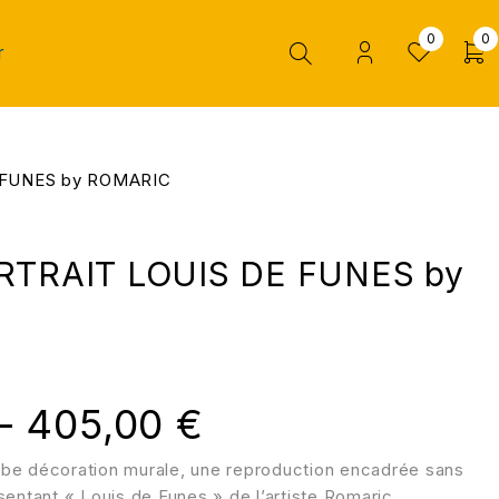
0
0
r
 FUNES by ROMARIC
RTRAIT LOUIS DE FUNES by
–
405,00
€
be décoration murale, une reproduction encadrée sans
sentant « Louis de Funes » de l’artiste Romaric.