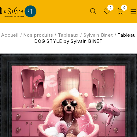
0
0
Accueil
/
Nos produits
/
Tableaux
/
Sylvain Binet
/
Tableau
DOG STYLE by Sylvain BINET