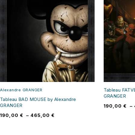
Tableau FATV
Alexandre GRANGER
GRANGER
Tableau BAD MOUSE by Alexandre
GRANGER
190,00
€
–
190,00
€
–
465,00
€