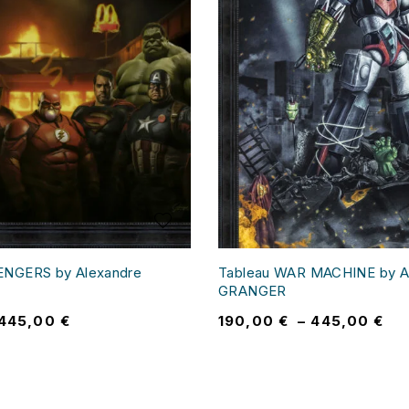
ENGERS by Alexandre
Tableau WAR MACHINE by A
GRANGER
445,00
€
190,00
€
–
445,00
€