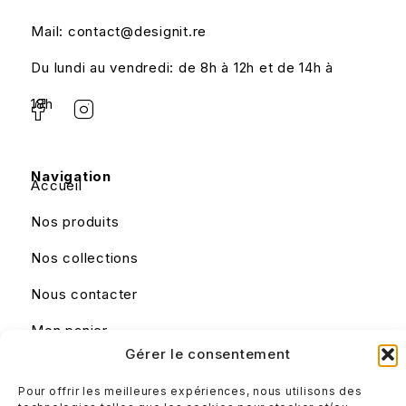
Mail: contact@designit.re
Du lundi au vendredi: de 8h à 12h et de 14h à
18h
Navigation
Accueil
Nos produits
Nos collections
Nous contacter
Mon panier
Gérer le consentement
Liens utiles
Pour offrir les meilleures expériences, nous utilisons des
Mentions légales