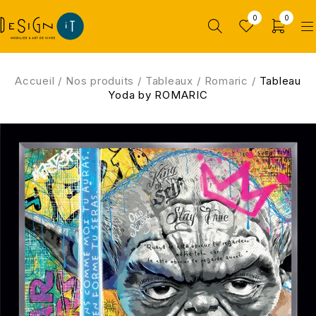
0
0
Accueil
/
Nos produits
/
Tableaux
/
Romaric
/
Tableau
Yoda by ROMARIC