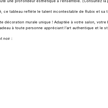
joute une profondeur esthétique à l’ensemble. (Consultez la
, ce tableau reflète le talent incontestable de Rubix et sa 
ette décoration murale unique ! Adaptée à votre salon, vot
eau à toute personne appréciant l’art authentique et le styl
 noir :