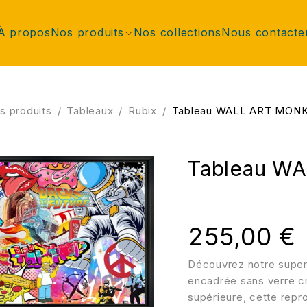
À propos
Nos produits
Nos collections
Nous contacte
s produits
/
Tableaux
/
Rubix
/
Tableau WALL ART MONK
Tableau W
255,00
€
Découvrez notre super
encadrée sans verre cr
supérieure, cette repro