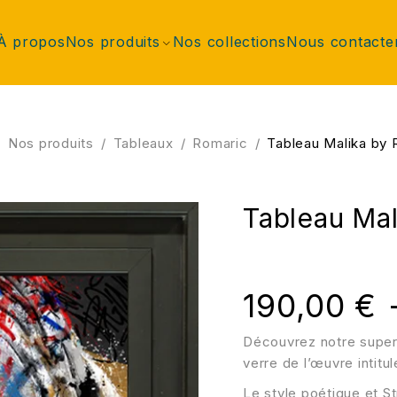
À propos
Nos produits
Nos collections
Nous contacte
/
Nos produits
/
Tableaux
/
Romaric
/
Tableau Malika b
Tableau Ma
190,00
€
Découvrez notre super
verre de l’œuvre intitu
Le style poétique et St