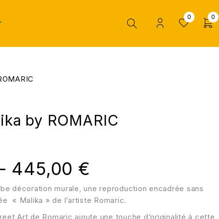
0
0
r
y ROMARIC
lika by ROMARIC
–
445,00
€
be décoration murale, une reproduction encadrée sans
lée « Malika » de l’artiste Romaric.
reet Art de Romaric ajoute une touche d’originalité à cette