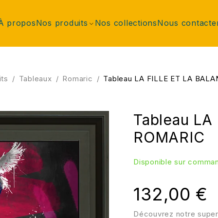
À propos
Nos produits
Nos collections
Nous contacte
its
/
Tableaux
/
Romaric
/
Tableau LA FILLE ET LA BAL
Tableau LA
ROMARIC
Disponible sur comma
132,00
€
Découvrez notre super