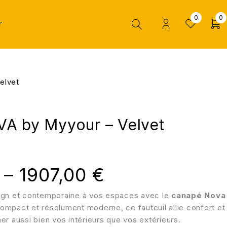
0
0
r
elvet
A by Myyour – Velvet
–
1907,00
€
ign et contemporaine à vos espaces avec le
canapé Nova
compact et résolument moderne, ce fauteuil allie confort et
er aussi bien vos intérieurs que vos extérieurs.