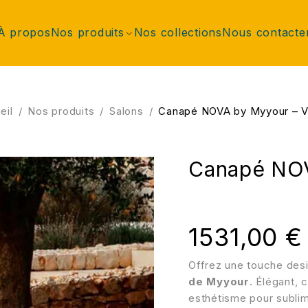
À propos
Nos produits
Nos collections
Nous contacte
eil
/
Nos produits
/
Salons
/
Canapé NOVA by Myyour – V
Canapé NOV
1531,00
€
Offrez une touche des
de Myyour
. Élégant, 
esthétisme pour sublim