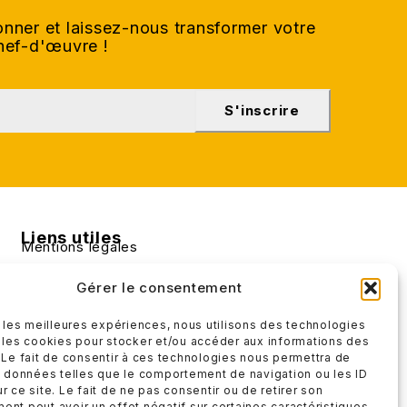
nner et laissez-nous transformer votre
chef-d'œuvre !
S'inscrire
Liens utiles
Mentions légales
Conditions générales de ventes
Gérer le consentement
r les meilleures expériences, nous utilisons des technologies
 les cookies pour stocker et/ou accéder aux informations des
 Le fait de consentir à ces technologies nous permettra de
s données telles que le comportement de navigation ou les ID
r ce site. Le fait de ne pas consentir ou de retirer son
nt peut avoir un effet négatif sur certaines caractéristiques