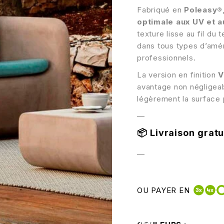
Fabriqué en
Poleasy®
optimale aux UV et a
texture lisse au fil du
dans tous types d’amén
professionnels.
La version en finition
V
avantage non négligeabl
légèrement la surface 
—
📦
Livraison gratui
—
OU PAYER EN