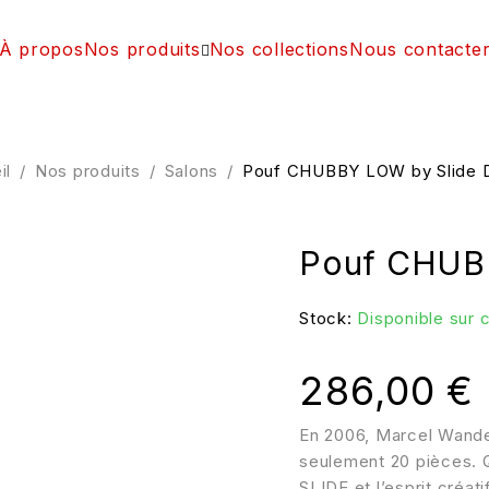
À propos
Nos produits
Nos collections
Nous contacte
il
/
Nos produits
/
Salons
/
Pouf CHUBBY LOW by Slide 
Pouf CHUBB
Stock:
Disponible sur
286,00
€
En 2006, Marcel Wander
seulement 20 pièces. Q
SLIDE et l’esprit créat