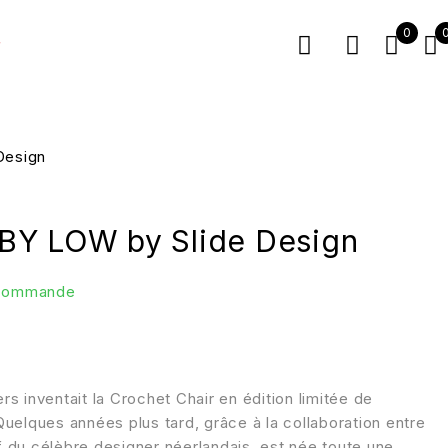
0
r
Design
Y LOW by Slide Design
 commande
s inventait la Crochet Chair en édition limitée de
uelques années plus tard, grâce à la collaboration entre
if du célèbre designer néerlandais, est née toute une