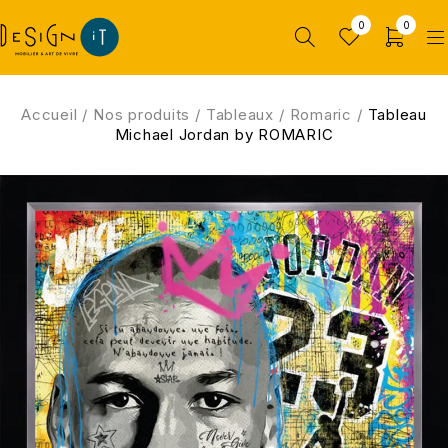
0
0
Accueil
/
Nos produits
/
Tableaux
/
Romaric
/
Tableau
Michael Jordan by ROMARIC