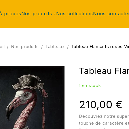
À propos
Nos produits
Nos collections
Nous contacte
eil
/
Nos produits
/
Tableaux
/
Tableau Flamants roses Vi
Tableau Fla
1 en stock
210,00
€
Découvrez notre super
touche de caractère et