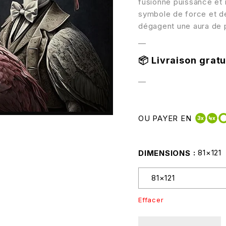
fusionne puissance et 
symbole de force et de
dégagent une aura de p
—
📦
Livraison gratui
—
OU PAYER EN
81×121
DIMENSIONS
Effacer