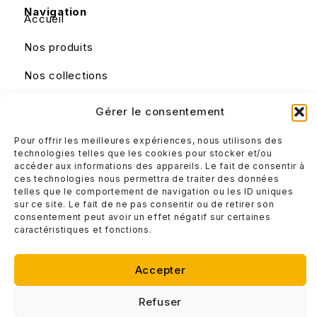
Navigation
Accueil
Nos produits
Nos collections
Nous contacter
Gérer le consentement
Mon panier
Pour offrir les meilleures expériences, nous utilisons des
technologies telles que les cookies pour stocker et/ou
accéder aux informations des appareils. Le fait de consentir à
Liens utiles
ces technologies nous permettra de traiter des données
Mentions légales
telles que le comportement de navigation ou les ID uniques
sur ce site. Le fait de ne pas consentir ou de retirer son
Conditions générales de ventes
consentement peut avoir un effet négatif sur certaines
caractéristiques et fonctions.
Accepter
Refuser