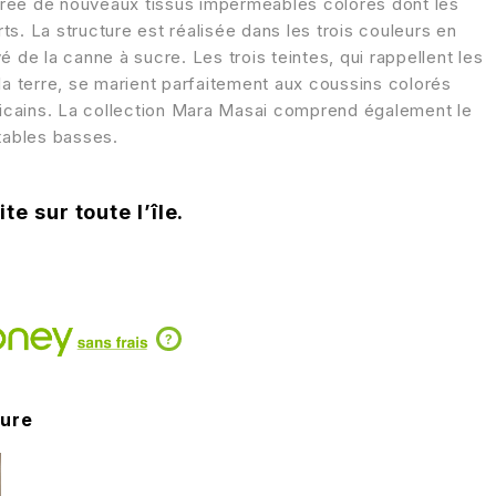
a créé de nouveaux tissus imperméables colorés dont les
s. La structure est réalisée dans les trois couleurs en
é de la canne à sucre. Les trois teintes, qui rappellent les
la terre, se marient parfaitement aux coussins colorés
fricains. La collection Mara Masai comprend également le
 tables basses.
te sur toute l’île.
?
ture