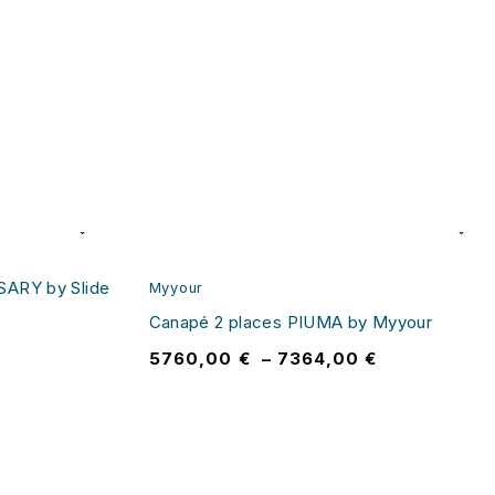
SARY by Slide
Myyour
Canapé 2 places PIUMA by Myyour
5760,00
€
–
7364,00
€