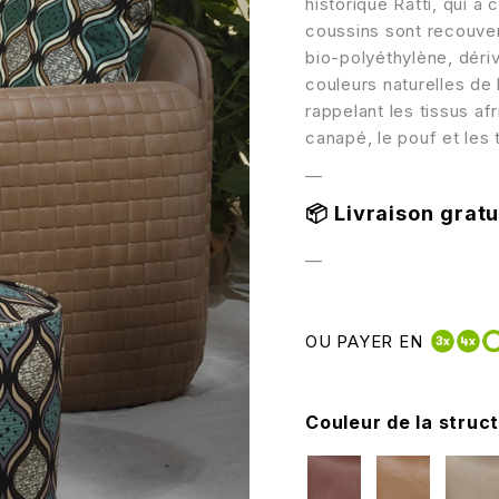
historique Ratti, qui 
coussins sont recouvert
bio-polyéthylène, dériv
couleurs naturelles de 
rappelant les tissus a
canapé, le pouf et les
—
📦
Livraison gratui
—
OU PAYER EN
Couleur de la struc