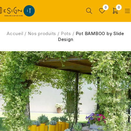
0
0
Accueil
/
Nos produits
/
Pots
/
Pot BAMBOO by Slide
Design