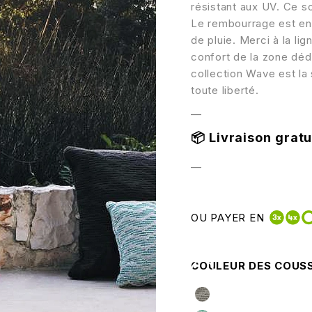
résistant aux UV. Ce s
Le rembourrage est en 
de pluie. Merci à la lig
confort de la zone déd
collection Wave est la 
toute liberté.
—
📦
Livraison gratui
—
OU PAYER EN
COULEUR DES COUS